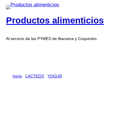
Productos alimenticios
Al servicio de las PYMES de Atacama y Coquimbo.
Inicio
/
LACTEOS
/
YOGUR
/ YOGHURT BOLSA COLUN
FRUTILLA 18 X 1 KG
YOGHURT BOLSA COLUN
FRUTILLA 18 X 1 KG