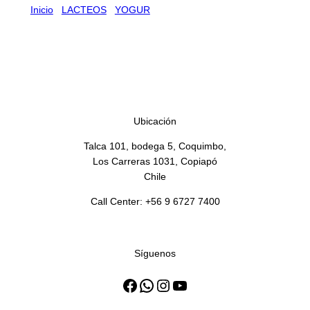
Inicio
/
LACTEOS
/
YOGUR
/ YOGHURT BOLSA COLUN
FRUTILLA 18 X 1 KG
YOGHURT BOLSA COLUN
FRUTILLA 18 X 1 KG
Ubicación
Talca 101, bodega 5, Coquimbo,
Los Carreras 1031, Copiapó
Chile
Call Center: +56 9 6727 7400
Síguenos
Facebook
WhatsApp
Instagram
YouTube