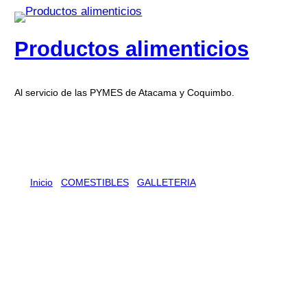
Productos alimenticios
Al servicio de las PYMES de Atacama y Coquimbo.
Inicio
/
COMESTIBLES
/
GALLETERIA
/ TRITON
CLASICA GALL CHOC 30 X 116 G
TRITON CLASICA GALL CHOC
30 X 116 G