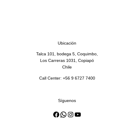
CLASICA GALL CHOC 30 X 116 G
TRITON CLASICA GALL CHOC
30 X 116 G
Ubicación
Talca 101, bodega 5, Coquimbo,
Los Carreras 1031, Copiapó
Chile
Call Center: +56 9 6727 7400
Síguenos
Facebook
WhatsApp
Instagram
YouTube