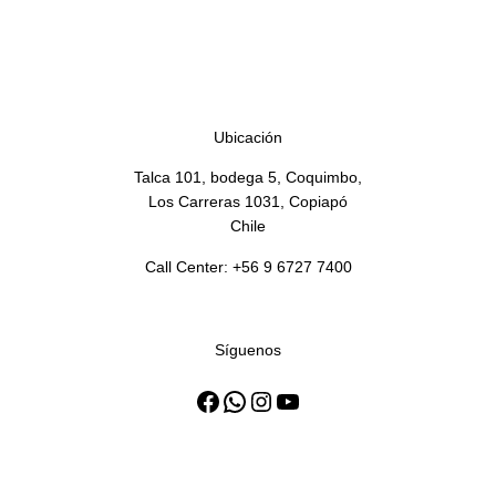
TEGRAL PAN ITALIANO RS BOL
20 KG
Ubicación
Talca 101, bodega 5, Coquimbo,
Los Carreras 1031, Copiapó
Chile
Call Center: +56 9 6727 7400
Síguenos
Facebook
WhatsApp
Instagram
YouTube