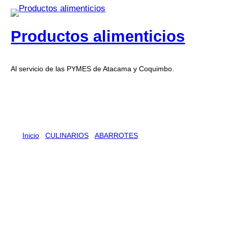
Productos alimenticios
Al servicio de las PYMES de Atacama y Coquimbo.
Inicio
/
CULINARIOS
/
ABARROTES
/ TE SABHA MENTA
48 X 10 UN
TE SABHA MENTA 48 X 10 UN