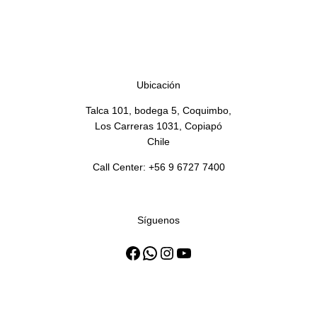
MANTEQUILLA SURLAT 20 X
200 G
Ubicación
Talca 101, bodega 5, Coquimbo,
Los Carreras 1031, Copiapó
Chile
Call Center: +56 9 6727 7400
Síguenos
Facebook
WhatsApp
Instagram
YouTube