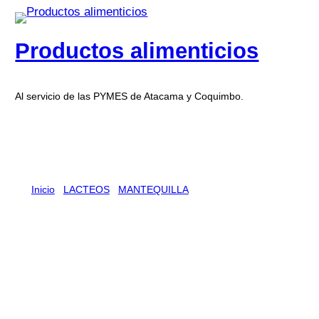
Productos alimenticios
Al servicio de las PYMES de Atacama y Coquimbo.
Inicio
/
LACTEOS
/
MANTEQUILLA
/ MANTEQUILLA
SURLAT 20 X 200 G
MANTEQUILLA SURLAT 20 X
200 G