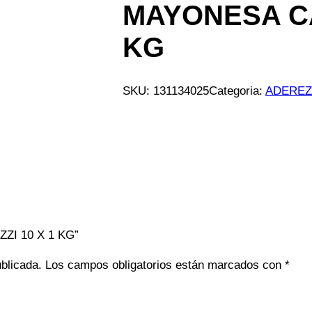
MAYONESA CA
KG
SKU:
131134025
Categoria:
ADERE
ZZI 10 X 1 KG”
ublicada.
Los campos obligatorios están marcados con
*