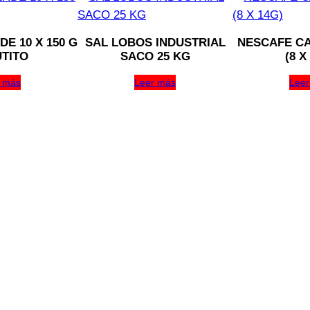
E 10 X 150 G
SAL LOBOS INDUSTRIAL
NESCAFE CA
TITO
SACO 25 KG
(8 X
 más
Leer más
Leer
OZZI 10 X 1 KG
 X 1 KG