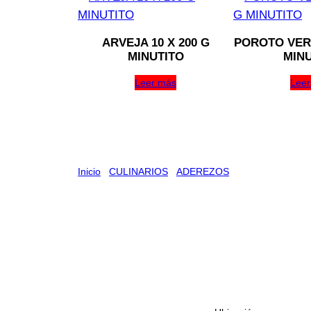
ARVEJA 10 X 200 G
POROTO VERD
MINUTITO
MINU
Leer más
Leer
Inicio
/
CULINARIOS
/
ADEREZOS
/ MAYONESA CAR
MAYONESA CAROZZI 10