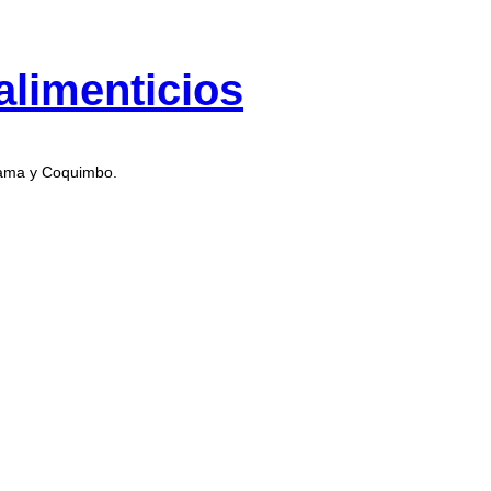
alimenticios
cama y Coquimbo.
OZZI 10 X 1 KG
 X 1 KG