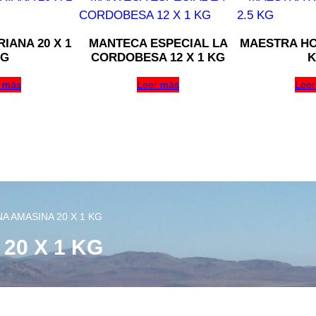
IANA 20 X 1
MANTECA ESPECIAL LA
MAESTRA HOR
G
CORDOBESA 12 X 1 KG
K
 más
Leer más
Leer
A AMASINA 20 X 1 KG
20 X 1 KG