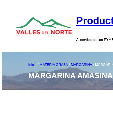
Product
Al servicio de las PY
Inicio
/
MATERIA GRASA
/
MARGARINA
/ MARGARIN
MARGARINA AMASINA 