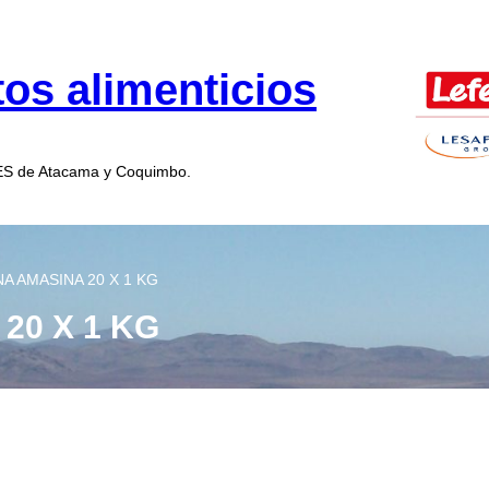
os alimenticios
MES de Atacama y Coquimbo.
A AMASINA 20 X 1 KG
20 X 1 KG