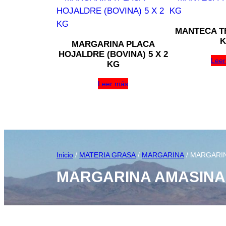
MANTECA TR
K
MARGARINA PLACA
HOJALDRE (BOVINA) 5 X 2
Leer
KG
Leer más
Inicio
/
MATERIA GRASA
/
MARGARINA
/ MARGARIN
MARGARINA AMASINA 