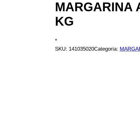
MARGARINA A
KG
*
SKU:
141035020
Categoria:
MARGA