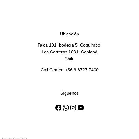
GRASA LA GOLOSA
EMULSIONADA 20 X 1 KG
Ubicación
Talca 101, bodega 5, Coquimbo,
Los Carreras 1031, Copiapó
Chile
Call Center: +56 9 6727 7400
Síguenos
Facebook
WhatsApp
Instagram
YouTube