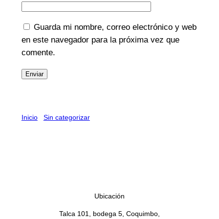
Guarda mi nombre, correo electrónico y web
en este navegador para la próxima vez que
comente.
Inicio
/
Sin categorizar
/ SALAME SPIANATA ROMANA
SIMONINI GLOBE 18 X 100 G
SALAME SPIANATA ROMANA
SIMONINI GLOBE 18 X 100 G
Ubicación
Talca 101, bodega 5, Coquimbo,