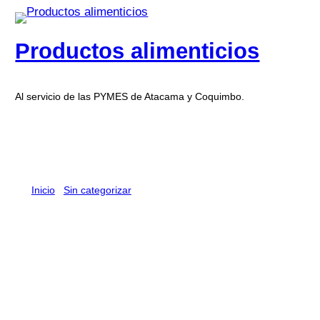
Productos alimenticios
Al servicio de las PYMES de Atacama y Coquimbo.
Inicio
/
Sin categorizar
/ SALAME SPIANATA ROMANA
SIMONINI GLOBE 18 X 100 G
SALAME SPIANATA ROMANA
SIMONINI GLOBE 18 X 100 G