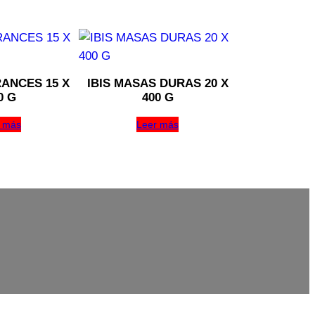
ANCES 15 X
IBIS MASAS DURAS 20 X
0 G
400 G
 más
Leer más