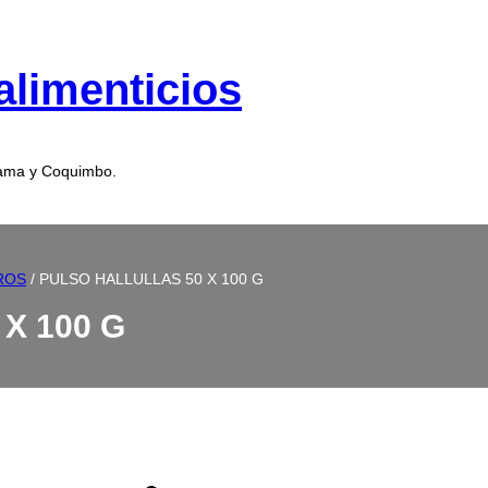
alimenticios
cama y Coquimbo.
ROS
/ PULSO HALLULLAS 50 X 100 G
X 100 G