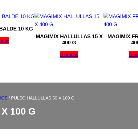
BALDE 10 KG
MAGIMIX HALLULLAS 15 X
MAGIMIX FR
 más
400 G
40
Leer más
Leer
ROS
/ PULSO HALLULLAS 50 X 100 G
X 100 G