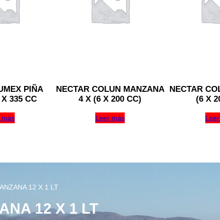
UMEX PIÑA
NECTAR COLUN MANZANA
NECTAR COL
X 335 CC
4 X (6 X 200 CC)
(6 X 2
 más
Leer más
Leer
NZANA 12 X 1 LT
NA 12 X 1 LT