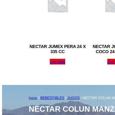
NECTAR JUMEX PERA 24 X
NECTAR J
335 CC
COCO 24 
Leer más
Leer
Inicio
/
BEBESTIBLES
/
JUGOS
/ NECTAR COLUN MA
NECTAR COLUN MANZA