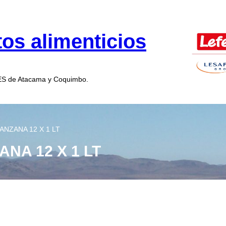
os alimenticios
MES de Atacama y Coquimbo.
NZANA 12 X 1 LT
NA 12 X 1 LT