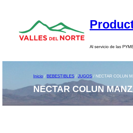
Product
Al servicio de las PY
Inicio
/
BEBESTIBLES
/
JUGOS
/ NECTAR COLUN MA
NECTAR COLUN MANZA