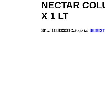
NECTAR COL
X 1 LT
SKU:
112800631
Categoria:
BEBEST